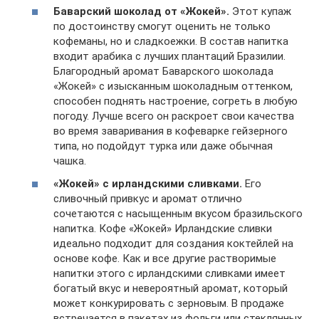
Баварский шоколад от «Жокей».
Этот купаж
по достоинству смогут оценить не только
кофеманы, но и сладкоежки. В состав напитка
входит арабика с лучших плантаций Бразилии.
Благородный аромат Баварского шоколада
«Жокей» с изысканным шоколадным оттенком,
способен поднять настроение, согреть в любую
погоду. Лучше всего он раскроет свои качества
во время заваривания в кофеварке гейзерного
типа, но подойдут турка или даже обычная
чашка.
«Жокей» с ирландскими сливками.
Его
сливочный привкус и аромат отлично
сочетаются с насыщенным вкусом бразильского
напитка. Кофе «Жокей» Ирландские сливки
идеально подходит для создания коктейлей на
основе кофе. Как и все другие растворимые
напитки этого с ирландскими сливками имеет
богатый вкус и невероятный аромат, который
может конкурировать с зерновым. В продаже
встречается в пакетах из фольги или стеклянных