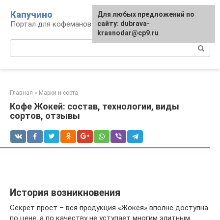
Перейти
Капучино
Для любых предложений по
к
Портал для кофеманов
сайту: dubrava-
контенту
krasnodar@cp9.ru
Поиск:
Главная
»
Марки и сорта
Кофе Жокей: состав, технологии, виды
сортов, отзывы
История возникновения
Секрет прост – вся продукция «Жокея» вполне доступна
по цене, а по качеству не уступает многим элитным