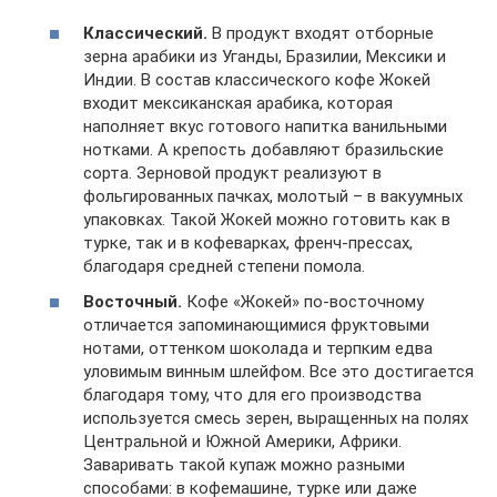
Классический.
В продукт входят отборные
зерна арабики из Уганды, Бразилии, Мексики и
Индии. В состав классического кофе Жокей
входит мексиканская арабика, которая
наполняет вкус готового напитка ванильными
нотками. А крепость добавляют бразильские
сорта. Зерновой продукт реализуют в
фольгированных пачках, молотый – в вакуумных
упаковках. Такой Жокей можно готовить как в
турке, так и в кофеварках, френч-прессах,
благодаря средней степени помола.
Восточный.
Кофе «Жокей» по-восточному
отличается запоминающимися фруктовыми
нотами, оттенком шоколада и терпким едва
уловимым винным шлейфом. Все это достигается
благодаря тому, что для его производства
используется смесь зерен, выращенных на полях
Центральной и Южной Америки, Африки.
Заваривать такой купаж можно разными
способами: в кофемашине, турке или даже