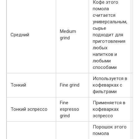
Кофе этого
помола
считается
универсальным,
сырье
Medium
О
Средний
подходит для
grind
м
приготовления
любых
напитков и
любыми
способами
Используется в
О
Тонкий
Fine grind
кофеварках с
м
фильтрами
Fine
Применяется в
Н
Тонкий эспрессо
espresso
кофеварках
м
grind
эспрессо
Порошок этого
помола