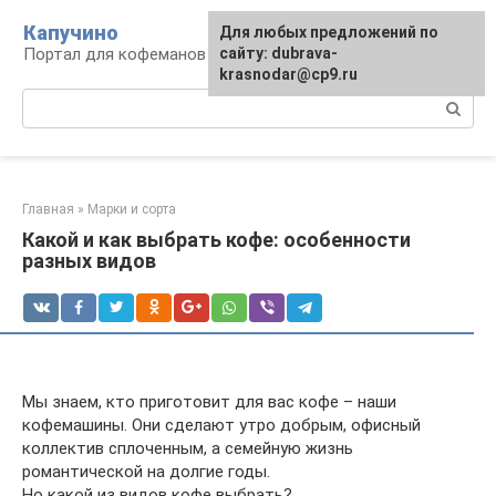
Перейти
Капучино
Для любых предложений по
к
Портал для кофеманов
сайту: dubrava-
контенту
krasnodar@cp9.ru
Поиск:
Главная
»
Марки и сорта
Какой и как выбрать кофе: особенности
разных видов
Мы знаем, кто приготовит для вас кофе – наши
кофемашины. Они сделают утро добрым, офисный
коллектив сплоченным, а семейную жизнь
романтической на долгие годы.
Но какой из видов кофе выбрать?