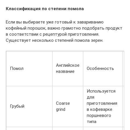
Классификация по степени помола
Если вы выбираете уже готовый к завариванию
кофейный порошок, важно грамотно подобрать продукт
в соответствии с рецептурой приготовления.
Существует несколько степеней помола зерен.
В
э
Английское
Помол
Особенность
(
название
п
н
Используется
для
Coarse
приготовления
О
Грубый
grind
в кофеварке
м
поршневого
типа