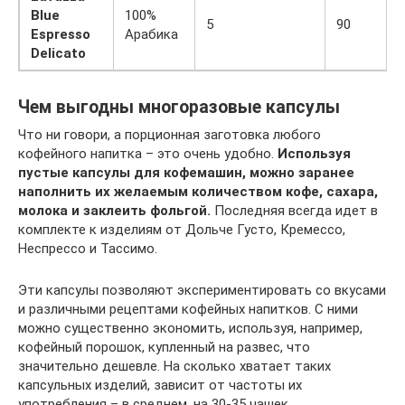
Blue
100%
5
90
Espresso
Арабика
Delicato
Чем выгодны многоразовые капсулы
Что ни говори, а порционная заготовка любого
кофейного напитка – это очень удобно.
Используя
пустые капсулы для кофемашин, можно заранее
наполнить их желаемым количеством кофе, сахара,
молока и заклеить фольгой.
Последняя всегда идет в
комплекте к изделиям от Дольче Густо, Кремессо,
Неспрессо и Тассимо.
Эти капсулы позволяют экспериментировать со вкусами
и различными рецептами кофейных напитков. С ними
можно существенно экономить, используя, например,
кофейный порошок, купленный на развес, что
значительно дешевле. На сколько хватает таких
капсульных изделий, зависит от частоты их
употребления – в среднем, на 30-35 чашек.