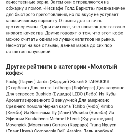
качественные зерна. Затем они отправляются на
обжарку и помол. «Нескафе Голд Бариста» предназначен
для быстрого приготовления, но по вкусу не уступает
классическому варианту. Отзывы достаточно
противоречивы. Одни считают, что напиток достаточно
низкого качества. Другие говорят о том, что этот кофе
можно считать одним из лучших напитков на рынке.
Несмотря на все отзывы, данная марка до сих пор
остается популярной.
Другие рейтинги в категории «Молотый
кофе»:
Paulig (Паулиг) Jardin (Жардин) Жокей STARBUCKS
(Старбакс) Для латте Lofbergs (Лофбергс) Для капучино
Для эспрессо Bushido (Бушидо) LEBO (Лебо) Из Кубы
Ароматизированного В вакуумной Для американо
Среднего помола Черная карта Tchibo (Чибо) Kimbo
(Кимбо) Из Вьетнама Illy (Илли) Woseba (Восеба) Из
Эфиопии Kurukahveci Mehmet Efendi (Курукахведжи)
Movenpick (Мовенпик) Carraro (Карраро) Trung Nguyen
(Транг Нгуен) Compagnia Dell` Arabica Дель Арабика)