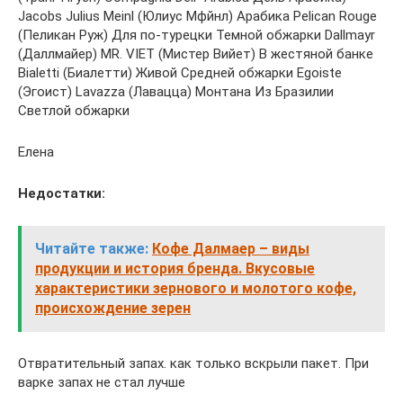
Jacobs Julius Meinl (Юлиус Мфйнл) Арабика Pelican Rouge
(Пеликан Руж) Для по-турецки Темной обжарки Dallmayr
(Даллмайер) MR. VIET (Мистер Вийет) В жестяной банке
Bialetti (Биалетти) Живой Средней обжарки Egoiste
(Эгоист) Lavazza (Лавацца) Монтана Из Бразилии
Светлой обжарки
Елена
Недостатки:
Читайте также:
Кофе Далмаер – виды
продукции и история бренда. Вкусовые
характеристики зернового и молотого кофе,
происхождение зерен
Отвратительный запах. как только вскрыли пакет. При
варке запах не стал лучше