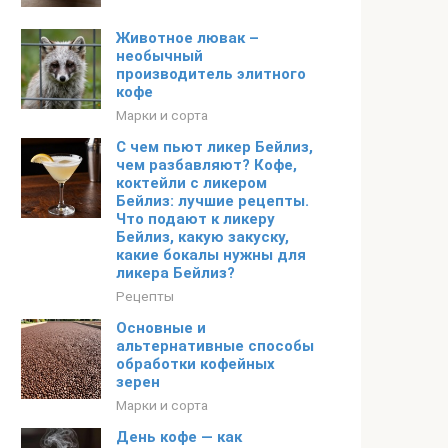
Животное лювак –
необычный
производитель элитного
кофе
Марки и сорта
С чем пьют ликер Бейлиз,
чем разбавляют? Кофе,
коктейли с ликером
Бейлиз: лучшие рецепты.
Что подают к ликеру
Бейлиз, какую закуску,
какие бокалы нужны для
ликера Бейлиз?
Рецепты
Основные и
альтернативные способы
обработки кофейных
зерен
Марки и сорта
День кофе — как