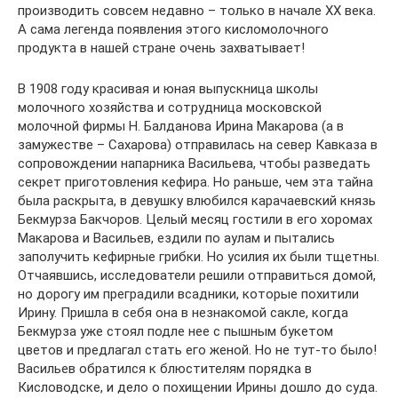
производить совсем недавно – только в начале XX века.
А сама легенда появления этого кисломолочного
продукта в нашей стране очень захватывает!
В 1908 году красивая и юная выпускница школы
молочного хозяйства и сотрудница московской
молочной фирмы Н. Балданова Ирина Макарова (а в
замужестве – Сахарова) отправилась на север Кавказа в
сопровождении напарника Васильева, чтобы разведать
секрет приготовления кефира. Но раньше, чем эта тайна
была раскрыта, в девушку влюбился карачаевский князь
Бекмурза Бакчоров. Целый месяц гостили в его хоромах
Макарова и Васильев, ездили по аулам и пытались
заполучить кефирные грибки. Но усилия их были тщетны.
Отчаявшись, исследователи решили отправиться домой,
но дорогу им преградили всадники, которые похитили
Ирину. Пришла в себя она в незнакомой сакле, когда
Бекмурза уже стоял подле нее с пышным букетом
цветов и предлагал стать его женой. Но не тут-то было!
Васильев обратился к блюстителям порядка в
Кисловодске, и дело о похищении Ирины дошло до суда.