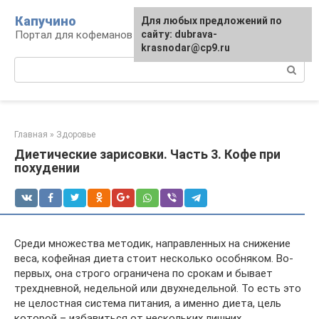
Перейти
Капучино
Для любых предложений по
к
Портал для кофеманов
сайту: dubrava-
контенту
krasnodar@cp9.ru
Поиск:
Главная
»
Здоровье
Диетические зарисовки. Часть 3. Кофе при
похудении
Среди множества методик, направленных на снижение
веса, кофейная диета стоит несколько особняком. Во-
первых, она строго ограничена по срокам и бывает
трехдневной, недельной или двухнедельной. То есть это
не целостная система питания, а именно диета, цель
которой – избавиться от нескольких лишних