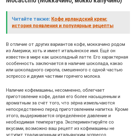
Mocaccino (Моккачино, мокко капучино)
Читайте также:
Кофе ирландский крем:
история появления и популярные рецепты
В отличие от других вариантов кофе, моккачино родом
из Америки, хоть и имеет итальянское имя. Ещё он
известен в мире как шоколадный латте. Его характерная
особенность заключается в наличие шоколада, какао
или шоколадного сиропа, смешенного с одной частью
эспрессо и двумя частями горячего молока.
Наличие кофемашины, несомненно, облегчает
приготовление кофе, делая его более насыщенным и
ароматным за счёт того, что зёрна измельчаются
непосредственно перед приготовлением напитка. Кроме
этого, выдерживается определённое давление и
необходимая температура. Экспериментируйте со
вкусами, возможно ваш рецепт из кофемашины не
уступит традиционным итальянским эспрессо.