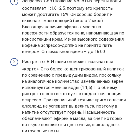
Эспрессо. Соотношение молотых зерен и воды
составляет 1:1,6–2,5, поэтому его крепость
может достигать 15%. Он хорошо бодрит и
включает мало калорий (около 2 ккал).
Благодаря наличию эфирных масел на
поверхности образуется пена, напоминающая по
консистенции крем. Из-за высокого содержания
кофеина эспрессо-доппио не принято пить
вечером. Оптимальное время – до 16:00.
Ристретто. В Италии он может называться
«корто». Это более концентрированный напиток
по сравнению с предыдущим видом, поскольку
на аналогичное количество измельченных зерен
используется меньше воды (1:1,5). По объему
ристретто соответствует стандартная порция
эспрессо. При правильной технике приготовления
алкалоид не успевает выделиться, поэтому в
напитке отсутствует горечь. Насыщенность
обеспечивают эфирные масла, за счет которых
во вкусе появляются цветочные, шоколадные,
цитрусовые ноты.