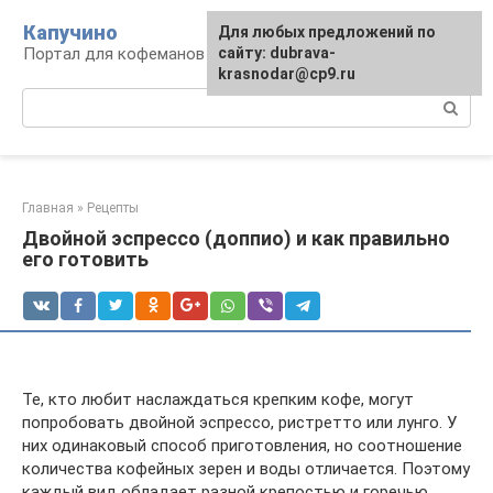
Перейти
Капучино
Для любых предложений по
к
Портал для кофеманов
сайту: dubrava-
контенту
krasnodar@cp9.ru
Поиск:
Главная
»
Рецепты
Двойной эспрессо (доппио) и как правильно
его готовить
Те, кто любит наслаждаться крепким кофе, могут
попробовать двойной эспрессо, ристретто или лунго. У
них одинаковый способ приготовления, но соотношение
количества кофейных зерен и воды отличается. Поэтому
каждый вид обладает разной крепостью и горечью.