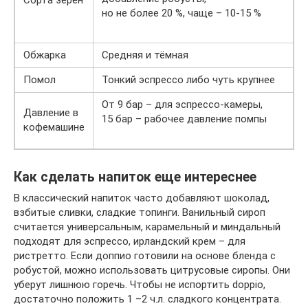
но не более 20 %, чаще – 10-15 %
Обжарка
Средняя и тёмная
Помол
Тонкий эспрессо либо чуть крупнее
От 9 бар – для эспрессо-камеры,
Давление в
15 бар – рабочее давление помпы
кофемашине
Как сделать напиток еще интереснее
В классический напиток часто добавляют шоколад,
взбитые сливки, сладкие топинги. Ванильный сироп
считается универсальным, карамельный и миндальный
подходят для эспрессо, ирландский крем – для
ристретто. Если доппио готовили на основе бленда с
робустой, можно использовать цитрусовые сиропы. Они
уберут лишнюю горечь. Чтобы не испортить doppio,
достаточно положить 1 –2 ч.л. сладкого концентрата.