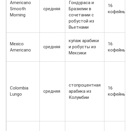
Americano
Гондураса и
16
Smooth
средняя
Бразилии в
кофейных
Morning
сочетании с
робустой из
Вьетнами
купаж арабики
Mexico
16
средняя
и робусты из
Americano
кофейных
Мексики
стопроцентная
Colombia
16
средняя
арабика из
Lungo
кофейных
Колумбии