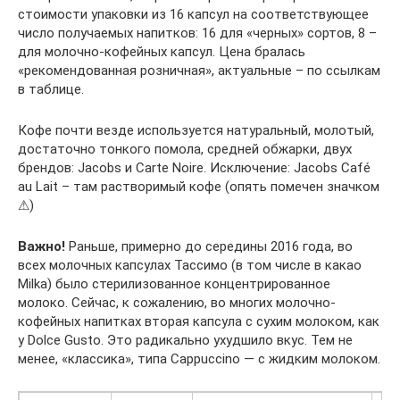
стоимости упаковки из 16 капсул на соответствующее
число получаемых напитков: 16 для «черных» сортов, 8 –
для молочно-кофейных капсул. Цена бралась
«рекомендованная розничная», актуальные – по ссылкам
в таблице.
Кофе почти везде используется натуральный, молотый,
достаточно тонкого помола, средней обжарки, двух
брендов: Jacobs и Carte Noire. Исключение: Jacobs Café
au Lait – там растворимый кофе (опять помечен значком
⚠)
Важно!
Раньше, примерно до середины 2016 года, во
всех молочных капсулах Тассимо (в том числе в какао
Milka) было стерилизованное концентрированное
молоко. Сейчас, к сожалению, во многих молочно-
кофейных напитках вторая капсула с сухим молоком, как
у Dolce Gusto. Это радикально ухудшило вкус. Тем не
менее, «классика», типа Cappuccino — с жидким молоком.