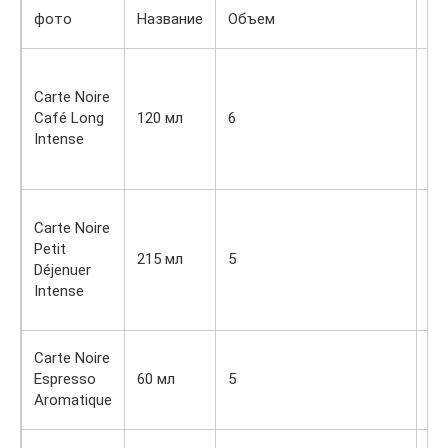
На
фото
Название
Объем
(м
Кр
ко
Carte Noire
го
Café Long
120 мл
6
10
Intense
из
Бр
Бо
Carte Noire
по
Petit
до
215 мл
5
Déjenuer
на
Intense
че
10
Кл
Carte Noire
эс
Espresso
60 мл
5
мя
Aromatique
10
10