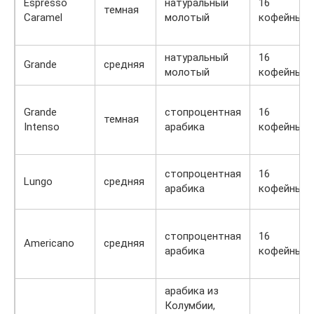
Espresso
натуральный
16
темная
Caramel
молотый
кофейных
натуральный
16
Grande
средняя
молотый
кофейных
Grande
стопроцентная
16
темная
Intenso
арабика
кофейных
стопроцентная
16
Lungo
средняя
арабика
кофейных
стопроцентная
16
Americano
средняя
арабика
кофейных
арабика из
Колумбии,