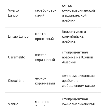
купаж
Vivalto
серебристо-
южноамериканской
ср
Lungo
синий
и африканской
арабики
бразильская и
желто-
Linizio Lungo
колумбийская
ср
оранжевый
арабика
стопроцентная
светло-
Caramelito
арабика из Южной
ср
коричневый
Америки
южноамериканская
черно-
Ciocattino
арабика с
ср
коричневый
добавлением какао
стопроцентная
молочно-
Vanilio
южноамериканская
ср