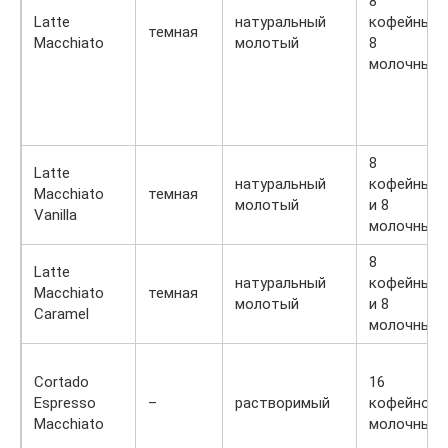
8
Latte
натуральный
кофейных,
темная
Macchiato
молотый
8
молочных
8
Latte
натуральный
кофейных
Macchiato
темная
молотый
и 8
Vanilla
молочных
8
Latte
натуральный
кофейных
Macchiato
темная
молотый
и 8
Caramel
молочных
Cortado
16
Espresso
–
растворимый
кофейно-
Macchiato
молочных