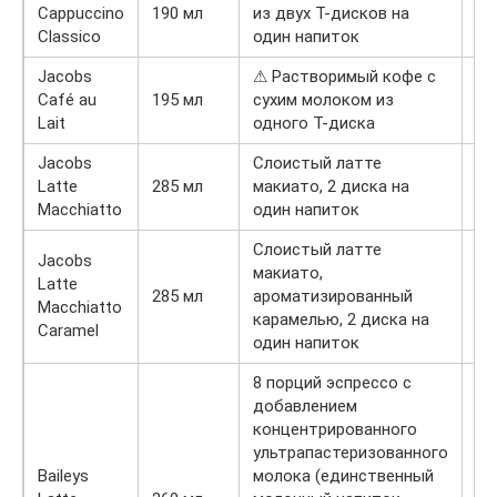
Cappuccino
190 мл
из двух Т-дисков на
60
Classico
один напиток
Jacobs
⚠ Растворимый кофе с
Café au
195 мл
сухим молоком из
30
Lait
одного Т-диска
Jacobs
Слоистый латте
Latte
285 мл
макиато, 2 диска на
60
Macchiatto
один напиток
Слоистый латте
Jacobs
макиато,
Latte
285 мл
ароматизированный
60
Macchiatto
карамелью, 2 диска на
Caramel
один напиток
8 порций эспрессо с
добавлением
концентрированного
ультрапастеризованного
Baileys
молока (единственный