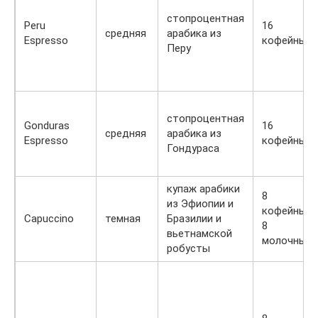
стопроцентная
Peru
16
средняя
арабика из
Espresso
кофейных
Перу
стопроцентная
Gonduras
16
средняя
арабика из
Espresso
кофейных
Гондураса
купаж арабики
8
из Эфиопии и
кофейных,
Capuccino
темная
Бразилии и
8
вьетнамской
молочных
робусты