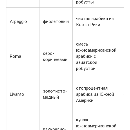
робусты.
чистая арабика из
Arpeggio
фиолетовый
те
Коста-Рики.
смесь
южноамериканской
серо-
Roma
арабики с
те
коричневый
азиатской
робустой.
стопроцентная
золотисто-
Livanto
арабика из Южной
ср
медный
Америки
купаж
южноамериканской
изумрудно-