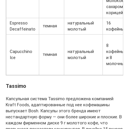
молоком,
сахаром и
корицей)
Espresso
натуральный
16
темная
Decaffeinato
молотый
кофейных
8
Capucchino
натуральный
кофейных
темная
Ice
молотый
и 8
молочных
Tassimo
Капсульная система Tassimo предложена компанией
Kraft Foods, адаптированные под нее кофемашины
выпускает Bosh. Капсулы этого бренда имеют
нестандартную форму — они более широкие и плоские. В
каждом фирменном диске 9 г молотого кофе, что