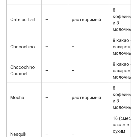
8
кофейных
Café au Lait
–
растворимый
и 8
молочных
8 какао с
Chocochino
–
–
сахаром, 8
молочных
8 какао с
Chocochino
–
–
сахаром, 8
Caramel
молочных
8
кофейных
Mocha
–
растворимый
и 8
молочных
16 (смесь
какао с
сухим
Nesquik
–
–