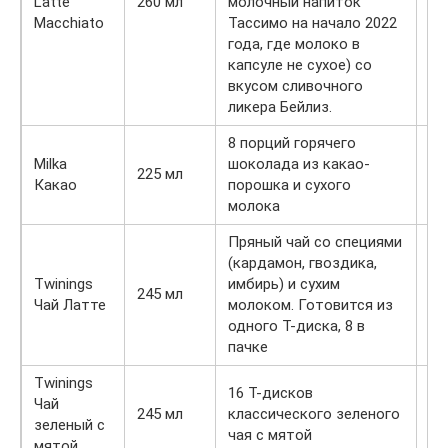
Latte
260 мл
молочный напиток
65
Macchiato
Тассимо на начало 2022
года, где молоко в
капсуле не сухое) со
вкусом сливочного
ликера Бейлиз.
8 порций горячего
Milka
шоколада из какао-
225 мл
50
Какао
порошка и сухого
молока
Пряный чай со специями
(кардамон, гвоздика,
Twinings
имбирь) и сухим
245 мл
60
Чай Латте
молоком. Готовится из
одного Т-диска, 8 в
пачке
Twinings
16 Т-дисков
Чай
245 мл
классического зеленого
25
зеленый с
чая с мятой
мятой