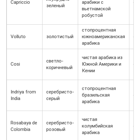
Capriccio
арабики с
св
зеленый
вьетнамской
робустой
стопроцентная
Volluto
золотистый
южноамериканская
св
арабика
чистая арабика из
светло-
Cosi
Южной Америки и
св
коричневый
Кении
стопроцентная
Indriya from
серебристо-
бразильская
ср
India
серый
арабика
чистая
Rosabaya de
серебристо-
колумбийская
ср
Colombia
розовый
арабика