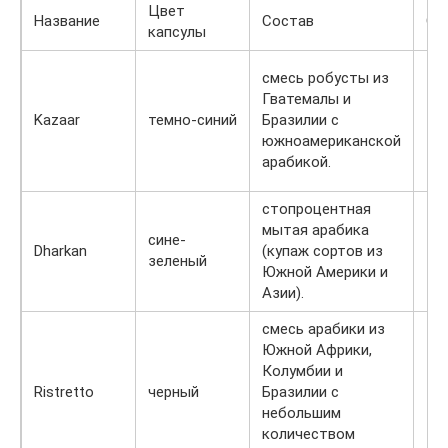
Цвет
Название
Состав
Об
капсулы
смесь робусты из
Гватемалы и
Kazaar
темно-синий
Бразилии с
те
южноамериканской
арабикой.
стопроцентная
мытая арабика
сине-
Dharkan
(купаж сортов из
те
зеленый
Южной Америки и
Азии).
смесь арабики из
Южной Африки,
Колумбии и
Ristretto
черный
Бразилии с
те
небольшим
количеством