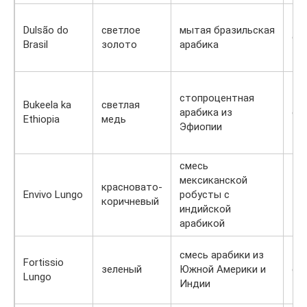
Dulsão do
светлое
мытая бразильская
ср
Brasil
золото
арабика
стопроцентная
Bukeela ka
светлая
арабика из
св
Ethiopia
медь
Эфиопии
смесь
мексиканской
красновато-
Envivo Lungo
робусты с
те
коричневый
индийской
арабикой
смесь арабики из
Fortissio
зеленый
Южной Америки и
ср
Lungo
Индии