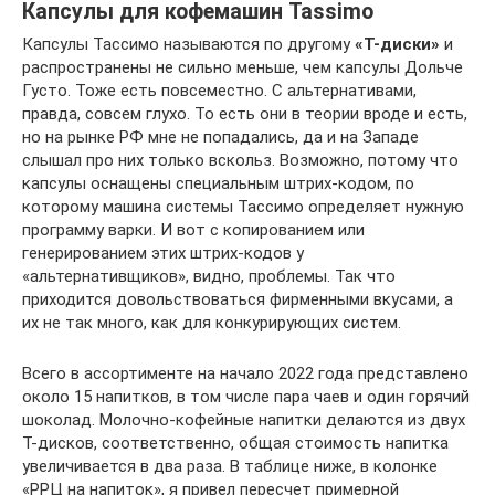
Капсулы для кофемашин Tassimo
Капсулы Тассимо называются по другому
«Т-диски»
и
распространены не сильно меньше, чем капсулы Дольче
Густо. Тоже есть повсеместно. С альтернативами,
правда, совсем глухо. То есть они в теории вроде и есть,
но на рынке РФ мне не попадались, да и на Западе
слышал про них только вскольз. Возможно, потому что
капсулы оснащены специальным штрих-кодом, по
которому машина системы Тассимо определяет нужную
программу варки. И вот с копированием или
генерированием этих штрих-кодов у
«альтернативщиков», видно, проблемы. Так что
приходится довольствоваться фирменными вкусами, а
их не так много, как для конкурирующих систем.
Всего в ассортименте на начало 2022 года представлено
около 15 напитков, в том числе пара чаев и один горячий
шоколад. Молочно-кофейные напитки делаются из двух
Т-дисков, соответственно, общая стоимость напитка
увеличивается в два раза. В таблице ниже, в колонке
«РРЦ на напиток», я привел пересчет примерной