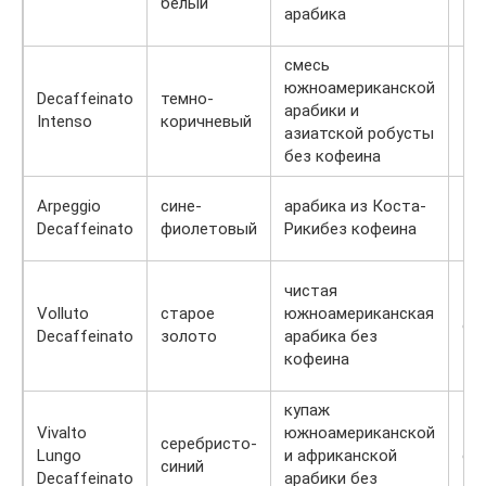
белый
арабика
смесь
южноамериканской
Decaffeinato
темно-
арабики и
те
Intenso
коричневый
азиатской робусты
без кофеина
Arpeggio
сине-
арабика из Коста-
те
Decaffeinato
фиолетовый
Рикибез кофеина
чистая
Volluto
старое
южноамериканская
св
Decaffeinato
золото
арабика без
кофеина
купаж
Vivalto
южноамериканской
серебристо-
Lungo
и африканской
ср
синий
Decaffeinato
арабики без