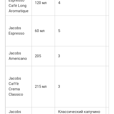
Espresso
«н
120 мл
4
Cafè Long
ци
Aromatique
но
Кр
эс
Jacobs
60 мл
5
ос
Espresso
Ja
Mo
Кл
Jacobs
205
3
не
Americano
ам
Кл
Ка
Jacobs
бо
Caffè
215 мл
3
по
Crema
ар
Classico
Ко
Бр
Jacobs
Классический капучино