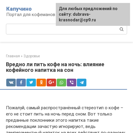
Перейти
Капучино
Для любых предложений по
к
Портал для кофеманов
сайту: dubrava-
контенту
krasnodar@cp9.ru
Поиск:
Главная
»
Здоровье
Вредно ли пить кофе на ночь: влияние
кофейного напитка на сон
Пожалуй, самый распространённый стереотип о кофе –
его не стоит пить на ночь перед сном. Вот только
преданные поклонники этого напитка такие
рекомендации зачастую игнорируют, ведь
темпераментный напиток на всех действует по-разному.