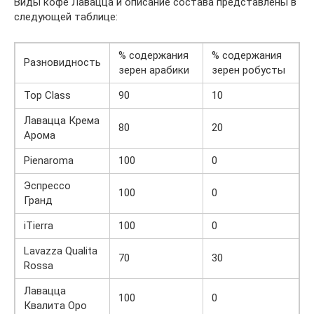
Виды кофе Лавацца и описание состава представлены в
следующей таблице:
% содержания
% содержания
Разновидность
зерен арабики
зерен робусты
Top Class
90
10
Лавацца Крема
80
20
Арома
Pienaroma
100
0
Эспрессо
100
0
Гранд
iTierra
100
0
Lavazza Qualita
70
30
Rossa
Лавацца
100
0
Квалита Оро