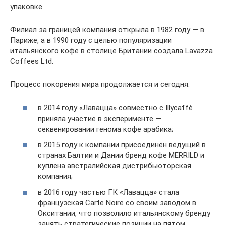
упаковке.
Филиал за границей компания открыла в 1982 году — в
Париже, а в 1990 году с целью популяризации
итальянского кофе в столице Британии создала Lavazza
Coffees Ltd.
Процесс покорения мира продолжается и сегодня:
в 2014 году «Лавацца» совместно с Illycaffè
приняла участие в эксперименте —
секвенировании генома кофе арабика;
в 2015 году к компании присоединён ведущий в
странах Балтии и Дании бренд кофе MERRILD и
куплена австралийская дистрибьюторская
компания;
в 2016 году частью ГК «Лавацца» стала
французская Carte Noire со своим заводом в
Окситании, что позволило итальянскому бренду
занять стратегические позиции на пятом