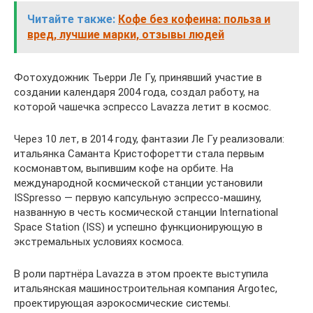
Читайте также:
Кофе без кофеина: польза и
вред, лучшие марки, отзывы людей
Фотохудожник Тьерри Ле Гу, принявший участие в
создании календаря 2004 года, создал работу, на
которой чашечка эспрессо Lavazza летит в космос.
Через 10 лет, в 2014 году, фантазии Ле Гу реализовали:
итальянка Саманта Кристофоретти стала первым
космонавтом, выпившим кофе на орбите. На
международной космической станции установили
ISSpresso — первую капсульную эспрессо-машину,
названную в честь космической станции International
Space Station (ISS) и успешно функционирующую в
экстремальных условиях космоса.
В роли партнёра Lavazza в этом проекте выступила
итальянская машиностроительная компания Argotec,
проектирующая аэрокосмические системы.