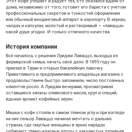
Этот кофе утешает и радует тех, кто оказался вдали от
дома, независимо от того, готовит его бариста с учётом
профессиональных секретов и тонкостей оформления
или обычный вендинговый аппарат в аэропорту. В зёрнах,
чалдах и капсулах, молотый и растворимый — «лавацца»
какой душе угодно. И только отличного качества.
История компании
Всё началось с решения Луиджи Лаваццо, выходца из
фермерской семьи, начать своё дело. В 1895 году он
приехал в Турин и открыл бакалейную лавочку.
Приветливого и предприимчивого владельца магазина с
продовольствием быстро запомнили, число постоянных
клиентов росло. А Луиджи вечерами, просматривая
оставшиеся запасы оливкового масла, круп и специй,
вдыхал аромат кофейных зёрен.
Мешки с кофе стояли в самом тёмном углу и при взгляде
на них сеньор Лаваццо начинал мечтать о дальних
странах, где смуглые женщины в ярких нарядах
собирают тёмно-красные плоды с узколистых деревьев.