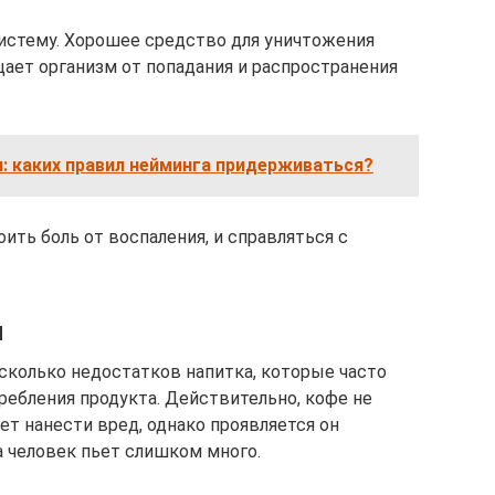
истему. Хорошее средство для уничтожения
ает организм от попадания и распространения
: каких правил нейминга придерживаться?
ить боль от воспаления, и справляться с
я
колько недостатков напитка, которые часто
ребления продукта. Действительно, кофе не
т нанести вред, однако проявляется он
а человек пьет слишком много.