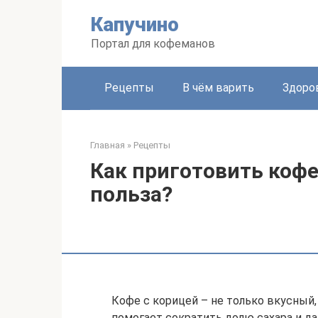
Перейти
Капучино
к
контенту
Портал для кофеманов
Рецепты
В чём варить
Здоро
Главная
»
Рецепты
Как приготовить кофе 
польза?
Кофе с корицей – не только вкусный,
помогает сократить долю сахара и да