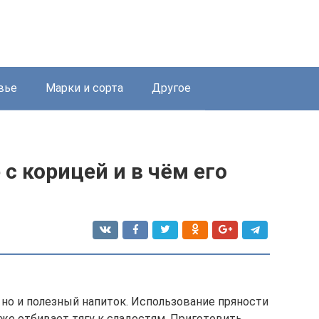
вье
Марки и сорта
Другое
с корицей и в чём его
 но и полезный напиток. Использование пряности
же отбивает тягу к сладостям. Приготовить