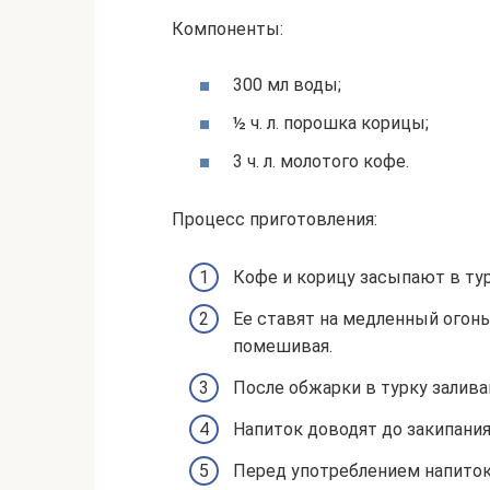
Компоненты:
300 мл воды;
½ ч. л. порошка корицы;
3 ч. л. молотого кофе.
Процесс приготовления:
Кофе и корицу засыпают в тур
Ее ставят на медленный огон
помешивая.
После обжарки в турку залив
Напиток доводят до закипания
Перед употреблением напиток