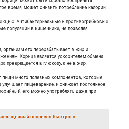
а корицы может быть хорошо воспринята
ое время, может снизить потребление калорий.
екцию. Антибактериальные и противогрибковые
е популяции в кишечнике, не позволяя
а, организм его перерабатывает в жир и
жениям. Корица является ускорителем обмена
ра превращается в глюкозу, а не в жир.
от пищи много полезных компонентов, которые
а улучшает пищеварение, и снижает постоянное
лорийный, его можно употреблять даже при
 насыщенный эспрессо быстрого