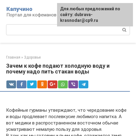
Перейти
Капучино
Для любых предложений по
к
Портал для кофеманов
сайту: dubrava-
контенту
krasnodar@cp9.ru
Поиск:
Главная
»
Здоровье
Зачем к кофе подают холодную воду и
почему надо пить стакан воды
Кофейные гурманы утверждают, что чередование кофе
и воды продлевает послевкусие любимого напитка. А
вот медики в распространенном восточном обычае
усматривают немалую пользу для здоровья.
В том, как мы готовим и пьем кофе, отражается темп