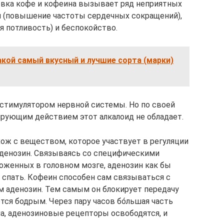
овка кофе и кофеина вызывает ряд неприятных
я (повышение частоты сердечных сокращений),
я потливость) и беспокойство.
кой самый вкусный и лучшие сорта (марки)
 стимулятором нервной системы. Но по своей
рующим действием этот алкалоид не обладает.
хож с веществом, которое участвует в регуляции
аденозин. Связываясь со специфическими
оженных в головном мозге, аденозин как бы
ра спать. Кофеин способен сам связываться с
им аденозин. Тем самым он блокирует передачу
ется бодрым. Через пару часов бо́льшая часть
а, аденозиновые рецепторы освободятся, и