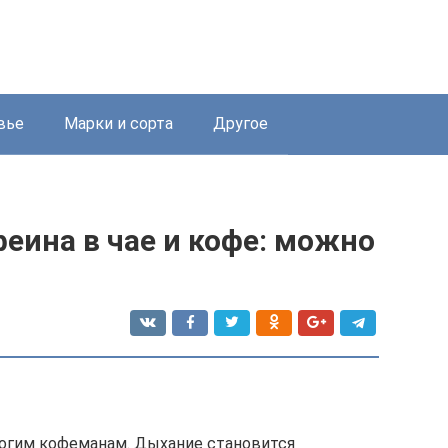
вье
Марки и сорта
Другое
еина в чае и кофе: можно
огим кофеманам. Дыхание становится