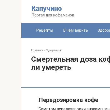
Перейти
Капучино
к
контенту
Портал для кофеманов
Рецепты
В чём варить
Здоро
Главная
»
Здоровье
Смертельная доза коф
ли умереть
Передозировка кофе
Симптом передозировки знакомы мн