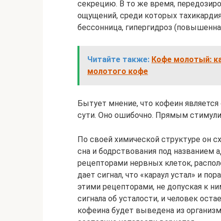
секрецию. В то же время, передозир
ощущений, среди которых тахикарди
бессонница, гипергидроз (повышенна
Читайте также:
Кофе молотый: ка
молотого кофе
Бытует мнение, что кофеин является
сути. Оно ошибочно. Прямым стимули
По своей химической структуре он с
сна и бодрствования под названием 
рецепторами нервных клеток, распол
дает сигнал, что «караул устал» и по
этими рецепторами, не допуская к н
сигнала об усталости, и человек оста
кофеина будет выведена из организм