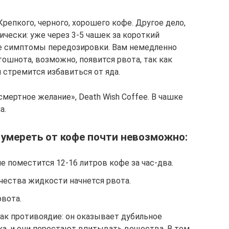
репкого, черного, хорошего кофе. Другое дело,
ически: уже через 3-5 чашек за короткий
е симптомы передозировки. Вам немедленно
тошнота, возможно, появится рвота, так как
 стремится избавиться от яда.
мертное желание», Death Wish Coffee. В чашке
а.
о умереть от кофе почти невозможно:
е поместится 12-16 литров кофе за час-два.
чества жидкости начнется рвота.
рвота.
ак противоядие: он оказывает дубильное
ка, и они перестают впитывать вещества. В том