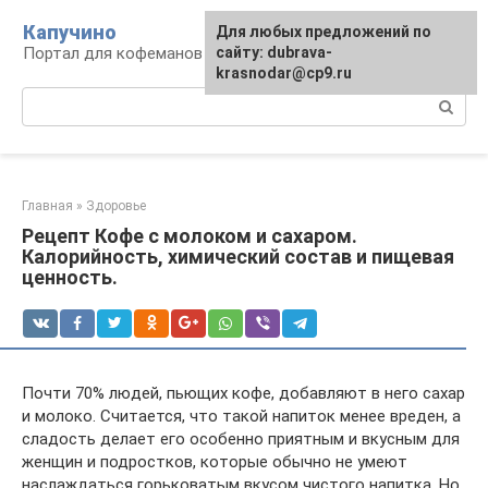
Перейти
Капучино
Для любых предложений по
к
Портал для кофеманов
сайту: dubrava-
контенту
krasnodar@cp9.ru
Поиск:
Главная
»
Здоровье
Рецепт Кофе с молоком и сахаром.
Калорийность, химический состав и пищевая
ценность.
Почти 70% людей, пьющих кофе, добавляют в него сахар
и молоко. Считается, что такой напиток менее вреден, а
сладость делает его особенно приятным и вкусным для
женщин и подростков, которые обычно не умеют
наслаждаться горьковатым вкусом чистого напитка. Но