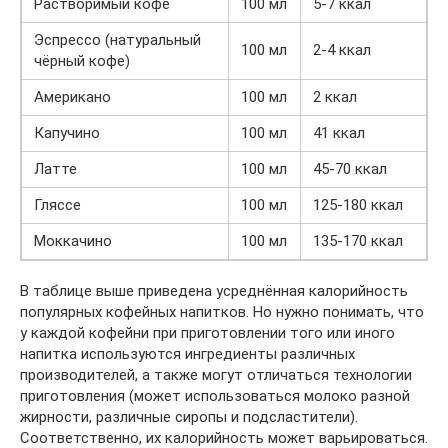
Растворимый кофе
100 мл
5-7 ккал
Эспрессо (натуральный
100 мл
2-4 ккал
чёрный кофе)
Американо
100 мл
2 ккал
Капучино
100 мл
41 ккал
Латте
100 мл
45-70 ккал
Гляссе
100 мл
125-180 ккал
Моккачино
100 мл
135-170 ккал
В таблице выше приведена усреднённая калорийность
популярных кофейных напитков. Но нужно понимать, что
у каждой кофейни при приготовлении того или иного
напитка используются ингредиенты различных
производителей, а также могут отличаться технологии
приготовления (может использоваться молоко разной
жирности, различные сиропы и подсластители).
Соответственно, их калорийность может варьироваться.