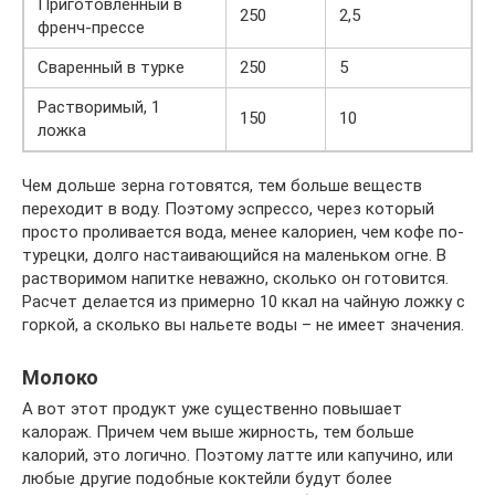
Приготовленный в
250
2,5
френч-прессе
Сваренный в турке
250
5
Растворимый, 1
150
10
ложка
Чем дольше зерна готовятся, тем больше веществ
переходит в воду. Поэтому эспрессо, через который
просто проливается вода, менее калориен, чем кофе по-
турецки, долго настаивающийся на маленьком огне. В
растворимом напитке неважно, сколько он готовится.
Расчет делается из примерно 10 ккал на чайную ложку с
горкой, а сколько вы нальете воды – не имеет значения.
Молоко
А вот этот продукт уже существенно повышает
калораж. Причем чем выше жирность, тем больше
калорий, это логично. Поэтому латте или капучино, или
любые другие подобные коктейли будут более