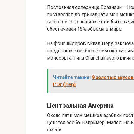
Постоянная соперница Бразилии – Кол
поставляет до тринадцати млн мешков
высокое. Что позволяет ей быть в ч
обеспечивая 15% объема в мире.
На фоне лидеров вклад Перу, заключ
представляется более чем скромным. 
моносорта, типа Chanchamayo, отлич
Читайте также:
9 золотых вкусо
L’Or (Лер)
Центральная Америка
Около пяти млн мешков арабики пост
ценятся особо. Например, Madeo. Но
смеси.