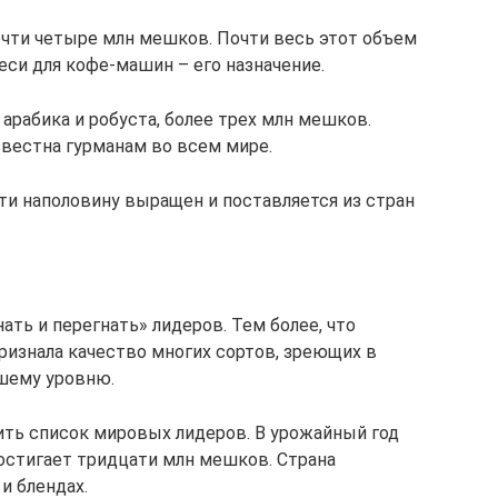
очти четыре млн мешков. Почти весь этот объем
си для кофе-машин – его назначение.
арабика и робуста, более трех млн мешков.
звестна гурманам во всем мире.
и наполовину выращен и поставляется из стран
ать и перегнать» лидеров. Тем более, что
ризнала качество многих сортов, зреющих в
шему уровню.
ить список мировых лидеров. В урожайный год
остигает тридцати млн мешков. Страна
и блендах.