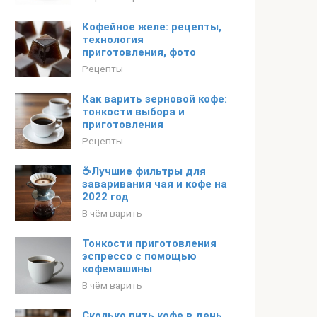
Кофейное желе: рецепты,
технология
приготовления, фото
Рецепты
Как варить зерновой кофе:
тонкости выбора и
приготовления
Рецепты
☕Лучшие фильтры для
заваривания чая и кофе на
2022 год
В чём варить
Тонкости приготовления
эспрессо с помощью
кофемашины
В чём варить
Сколько пить кофе в день