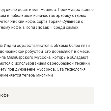
год около десяти млн мешков. Преимущественно
сем в небольшом количестве арабику старых
ется Явский кофе, сорта Торайя Сулавеси с
ному кофе, а Копи Лювак – среди самых
из Индии осуществляются в объеме более пяти
донезийской робустой. Его добавляют в смеси.
ипа Малабарского Муссона, которые обладают
аются с использованием своеобразной техники
егу под дуновение муссонов. Эта технология
рименяется теперь многими.
кофе