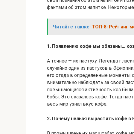
свои познания об этом напитке и п
фактами об этом напитке. Некоторые 
Читайте также:
ТОП-8: Рейтинг м
1. Появлению кофе мы обязаны… ко
А точнее — их пастуху. Легенда г ла
случайно один из пастухов в Эфиопии
его стада в определенные моменты с
внимательно наблюдать за своей пас
повышающаяся активность коз была с
бобы. Это оказалось кофе. Тогда пас
весь мир узнал вкус кофе.
2. Почему нельзя вырастить кофе в
В промышленных масштабах кофе мо