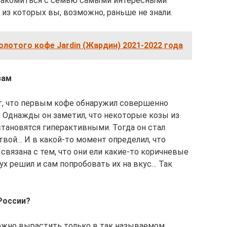
ознакомиться с семью самыми интересными
из которых вы, возможно, раньше не знали.
олотого кофе Jardin (Жардин) 2021-2022 года
зам
сит, что первым кофе обнаружил совершенно
. Однажды он заметил, что некоторые козы из
тановятся гиперактивными. Тогда он стал
твой… И в какой-то момент определил, что
вязана с тем, что они ели какие-то коричневые
тух решил и сам попробовать их на вкус… Так
 России?
жно вырастить только в так называемом