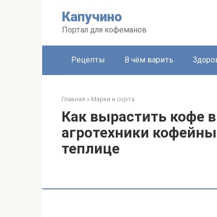
Перейти
Капучино
к
контенту
Портал для кофеманов
Рецепты
В чём варить
Здоро
Главная
»
Марки и сорта
Как вырастить кофе в
агротехники кофейных
теплице