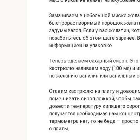
масло никак не влияет на вкусовые к
Замачиваем в небольшой миске желати
быстрорастворимый порошок желатин
задумывался. Если у вас желатин, ко
позаботьтесь об этом шаге заранее.
информацией на упаковке.
Теперь сделаем сахарный сироп. Это
кастрюлю наливаем воду (100 мл) и ин
по желанию ванилин или ванильный с
Ставим кастрюлю на плиту и доводим
помешивать сироп ложкой, чтобы сах
довести температуру кипящего сироп
получается необходимая нам концентр
термометра нет, то не беда — прост
с плиты.