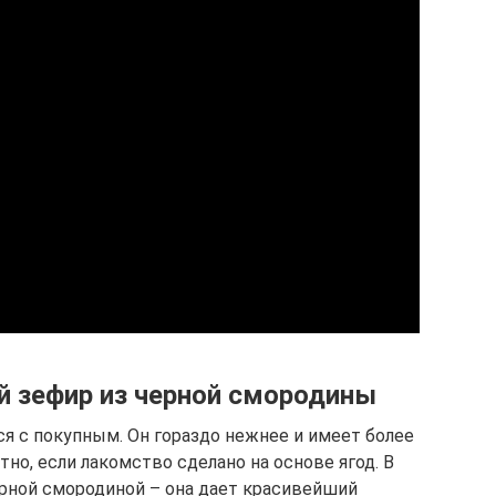
 зефир из черной смородины
я с покупным. Он гораздо нежнее и имеет более
тно, если лакомство сделано на основе ягод. В
ерной смородиной – она дает красивейший