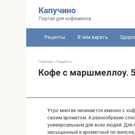
Перейти
Капучино
к
контенту
Портал для кофеманов
Рецепты
В чём варить
Здоро
Главная
»
Рецепты
Кофе с маршмеллоу. 
Утро многих начинается именно с коф
своим ароматом. А разнообразие спос
универсальным для всех людей. Для 
насыщенный и ароматный по-венски,