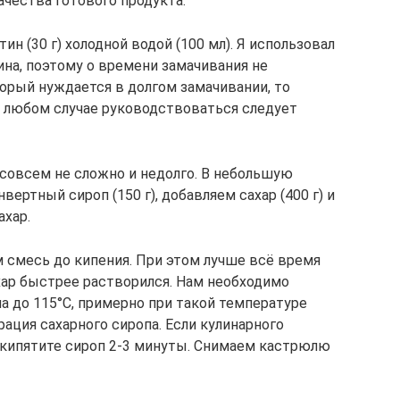
ачества готового продукта.
н (30 г) холодной водой (100 мл). Я использовал
а, поэтому о времени замачивания не
торый нуждается в долгом замачивании, то
 В любом случае руководствоваться следует
 совсем не сложно и недолго. В небольшую
вертный сироп (150 г), добавляем сахар (400 г) и
ахар.
 смесь до кипения. При этом лучше всё время
ар быстрее растворился. Нам необходимо
а до 115°С, примерно при такой температуре
ация сахарного сиропа. Если кулинарного
о кипятите сироп 2-3 минуты. Снимаем кастрюлю