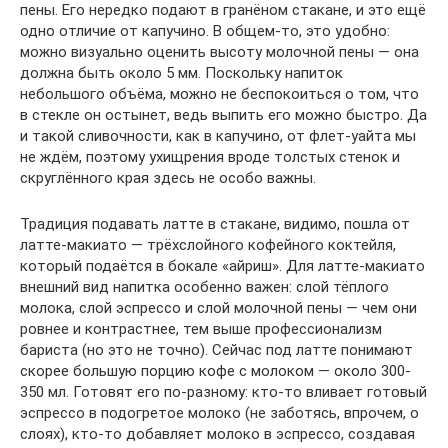
пены. Его нередко подают в гранёном стакане, и это ещё
одно отличие от капучино. В общем-то, это удобно:
можно визуально оценить высоту молочной пены — она
должна быть около 5 мм. Поскольку напиток
небольшого объёма, можно не беспокоиться о том, что
в стекле он остынет, ведь выпить его можно быстро. Да
и такой сливочности, как в капучино, от флет-уайта мы
не ждём, поэтому ухищрения вроде толстых стенок и
скруглённого края здесь не особо важны.
Традиция подавать латте в стакане, видимо, пошла от
латте-макиато — трёхслойного кофейного коктейля,
который подаётся в бокале «айриш». Для латте-макиато
внешний вид напитка особенно важен: слой тёплого
молока, слой эспрессо и слой молочной пены — чем они
ровнее и контрастнее, тем выше профессионализм
бариста (но это не точно). Сейчас под латте понимают
скорее большую порцию кофе с молоком — около 300-
350 мл. Готовят его по-разному: кто-то вливает готовый
эспрессо в подогретое молоко (не заботясь, впрочем, о
слоях), кто-то добавляет молоко в эспрессо, создавая