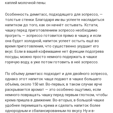
каплей молочной пены.
Особенность демитасс, подходящего для эспрессо, —
толстые стенки. Благодаря им вы успеете насладиться
напитком до того, как он начнёт остывать. Кстати,
чашку перед приготовлением эспрессо необходимо
прогреть — эспрессо готовится прямо в чашку, и если
она будет холодной, напиток успеет остыть ещё во
время приготовления, что существенно ухудшит его
вкус. Если в вашей кофемашине нет функции подогрева
посуды, можно просто немного подержать в чашке
горячую воду, а уже потом готовить в неё эспрессо.
По объёму демитасс подходит и для двойного эспрессо,
однако этот напиток чаще подают в чашке большего
объёма, около 150 мл. Во-первых, в таком случае ярче
раскрывается аромат — это особенно ощутимо, если
немного повращать чашку перед первым глотком, чтобы
крема пришла в движение. Во-вторых, в большой чашке
удобнее перемешать крема и сделать напиток более
однородным и сбалансированным по вкусу. Ну и в-