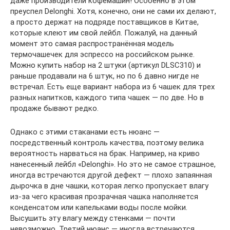
даже производители кофемашин! Особенно в этом
преуспел Delonghi. Хотя, конечно, они не сами их делают,
а просто держат на подряде поставщиков в Китае,
которые клеют им свой лейбл. Пожалуй, на данный
момент это самая распространённая модель
термочашечек для эспрессо на российском рынке.
Можно купить набор на 2 штуки (артикул DLSC310) и
раньше продавали на 6 штук, но по 6 давно нигде не
встречал. Есть еще вариант набора из 6 чашек для трех
разных напитков, каждого типа чашек — по две. Но в
продаже бывают редко.
Однако с этими стаканами есть нюанс —
посредственный контроль качества, поэтому велика
вероятность нарваться на брак. Например, на криво
нанесенный лейбл «Delonghi». Но это не самое страшное,
иногда встречаются другой дефект — плохо запаянная
дырочка в дне чашки, которая легко пропускает влагу
из-за чего красивая прозрачная чашка наполняется
конденсатом или капельками воды после мойки.
Высушить эту влагу между стенками — почти
невозможно. Третий нюанс — иногда встречаются