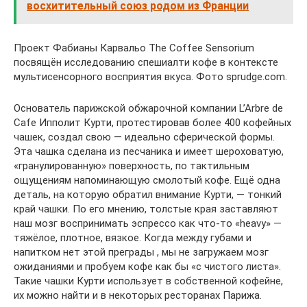
восхитительный союз родом из Франции
Проект Фабианы Карвальо The Coffee Sensorium
посвящён исследованию спешиалти кофе в контексте
мультисенсорного восприятия вкуса. Фото sprudge.com.
Основатель парижской обжарочной компании L’Arbre de
Сafe Ипполит Курти, протестировав более 400 кофейных
чашек, создал свою — идеально сферической формы.
Эта чашка сделана из песчаника и имеет шероховатую,
«гранулированную» поверхность, по тактильным
ощущениям напоминающую смолотый кофе. Ещё одна
деталь, на которую обратил внимание Курти, — тонкий
край чашки. По его мнению, толстые края заставляют
наш мозг воспринимать эспрессо как что-то «heavy» —
тяжёлое, плотное, вязкое. Когда между губами и
напитком нет этой преграды , мы не загружаем мозг
ожиданиями и пробуем кофе как бы «с чистого листа».
Такие чашки Курти использует в собственной кофейне,
их можно найти и в некоторых ресторанах Парижа.