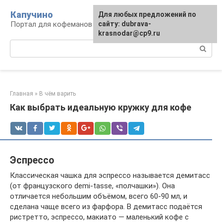
Перейти
Капучино
Для любых предложений по
к
Портал для кофеманов
сайту: dubrava-
контенту
krasnodar@cp9.ru
Поиск:
Главная
»
В чём варить
Как выбрать идеальную кружку для кофе
Эспрессо
Классическая чашка для эспрессо называется демитасс
(от французского demi-tasse, «полчашки»). Она
отличается небольшим объёмом, всего 60-90 мл, и
сделана чаще всего из фарфора. В демитасс подаётся
ристретто, эспрессо, макиато — маленький кофе с